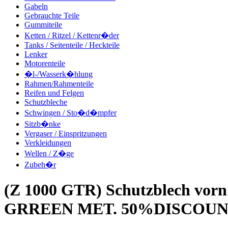
Gabeln
Gebrauchte Teile
Gummiteile
Ketten / Ritzel / Kettenr�der
Tanks / Seitenteile / Heckteile
Lenker
Motorenteile
�l-/Wasserk�hlung
Rahmen/Rahmenteile
Reifen und Felgen
Schutzbleche
Schwingen / Sto�d�mpfer
Sitzb�nke
Vergaser / Einspritzungen
Verkleidungen
Wellen / Z�ge
Zubeh�r
(Z 1000 GTR) Schutzblech vo
GRREEN MET. 50%DISCOUNT